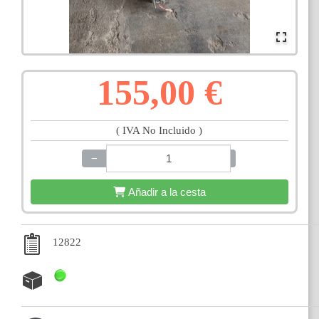
155,00 €
( IVA No Incluido )
−
+
Añadir a la cesta
12822