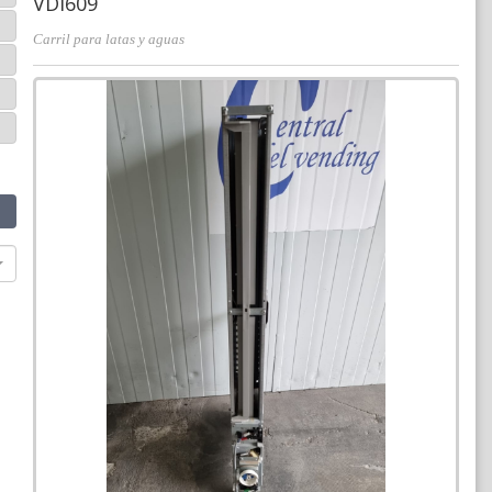
VDI609
Carril para latas y aguas