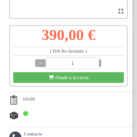
390,00 €
( IVA No Incluido )
−
+
Añadir a la cesta
10109
Contacto