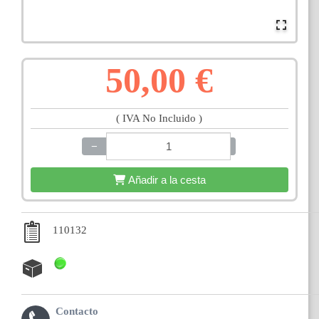
50,00 €
( IVA No Incluido )
−
+
Añadir a la cesta
110132
Contacto