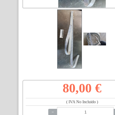
80,00 €
( IVA No Incluido )
−
+