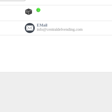
EMail
info@centraldelvending.com