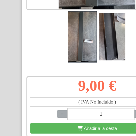
9,00 €
( IVA No Incluido )
−
+
Añadir a la cesta