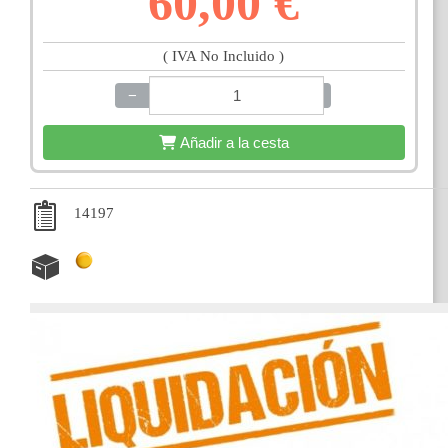
60,00 €
( IVA No Incluido )
−
+
Añadir a la cesta
14197