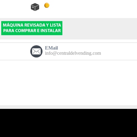
EMail
info@centraldelvending.com