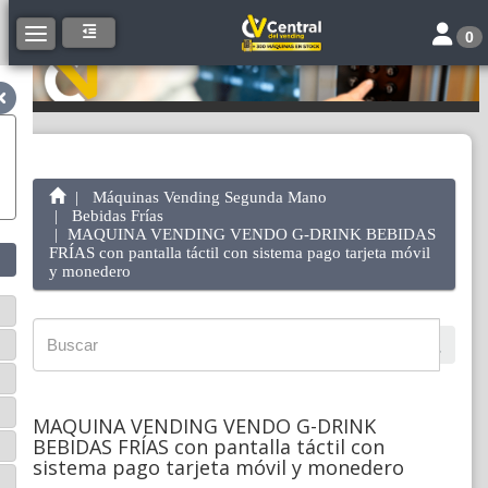
Toggle 
Toggle navigation
0
Máquinas Vending Segunda Mano
Bebidas Frías
MAQUINA VENDING VENDO G-DRINK BEBIDAS
FRÍAS con pantalla táctil con sistema pago tarjeta móvil
y monedero
MAQUINA VENDING VENDO G-DRINK
BEBIDAS FRÍAS con pantalla táctil con
sistema pago tarjeta móvil y monedero