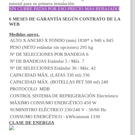
tutorial para su primera instalación.
SIN CUBRE PATAS POR ESO PRECIO MÁS REBAJADO
6 MESES DE GARANTÍA SEGÚN CONTRATO DE LA
WEB
Medidas aprox.
ALTO X ANCHO X FONDO (mm)
1830* x 940 x 845
PESO (NETO estándar sin opciones)
295 kg
Nº DE SELECCIONES POR BANDEJA
6
Nº DE BANDEJAS
Estándar 5 / Máx. 7
Nº DE SELECCIONES
Estándar 30 / Máx. 42
CAPACIDAD MÁX. (LATAS 330 ml)
336
CAPACIDAD MÁX. (BOTELLAS PET 500 ml)
240
PROTOCOLO
MDB
CONTROL SISTEMA DE REFRIGERACIÓN
Electrónico
MÁXIMO CONSUMO ENERGÉTICO
450 W
SUMINISTRO ELÉCTRICO
230/240 V - 50/60 Hz
CONSUMO ENERGÉTICO - kWh/annum
1330
CLASE DE ENERGIA