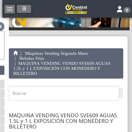
Toggle 
Toggle navigation
0
Máquinas Vending Segunda Mano
Bebidas Frías
MAQUINA VENDING VENDO SVE609 AGUAS
1,5L y 1 L EXPOSICIÓN CON MONEDERO Y
BILLETERO
MAQUINA VENDING VENDO SVE609 AGUAS
1,5L y 1 L EXPOSICIÓN CON MONEDERO Y
BILLETERO