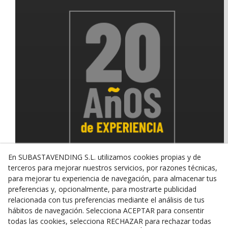
En SUBASTAVENDING S.L. utilizamos cookies propias y de
terceros para mejorar nuestros servicios, por razones técnicas,
para mejorar tu experiencia de navegación, para almacenar tus
© 08/2026 SUBASTAVENDING SL - Todos los derechos
preferencias y, opcionalmente, para mostrarte publicidad
reservados.
relacionada con tus preferencias mediante el análisis de tus
Política de Privacidad
Aviso Legal
Política de Cookies
hábitos de navegación. Selecciona ACEPTAR para consentir
todas las cookies, selecciona RECHAZAR para rechazar todas