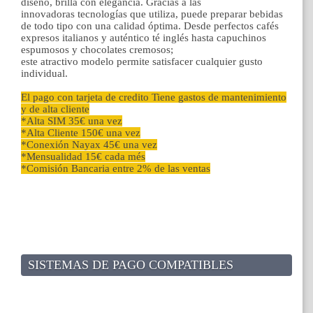
diseño, brilla con elegancia. Gracias a las
innovadoras tecnologías que utiliza, puede preparar bebidas
de todo tipo con una calidad óptima. Desde perfectos cafés
expresos italianos y auténtico té inglés hasta capuchinos
espumosos y chocolates cremosos;
este atractivo modelo permite satisfacer cualquier gusto
individual.
El pago con tarjeta de credito Tiene gastos de mantenimiento
y de alta cliente
*Alta SIM 35€ una vez
*Alta Cliente 150€ una vez
*Conexión Nayax 45€ una vez
*Mensualidad 15€ cada més
*Comisión Bancaria entre 2% de las ventas
SISTEMAS DE PAGO COMPATIBLES