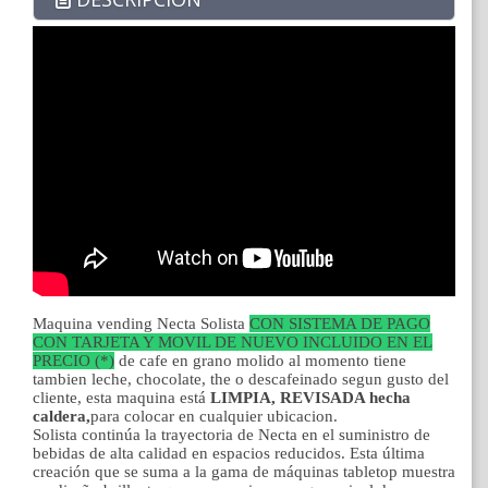
Maquina vending Necta Solista
CON SISTEMA DE PAGO
CON TARJETA Y MOVIL DE NUEVO INCLUIDO EN EL
PRECIO (*)
de cafe en grano molido al momento tiene
tambien leche, chocolate, the o descafeinado segun gusto del
cliente, esta maquina está
LIMPIA, REVISADA hecha
caldera,
para colocar en cualquier ubicacion.
Solista continúa la trayectoria de Necta en el suministro de
bebidas de alta calidad en espacios reducidos. Esta última
creación que se suma a la gama de máquinas tabletop muestra