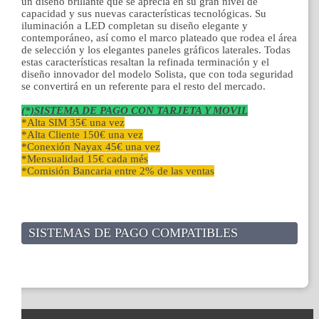
un diseño brillante que se aprecia en su gran nivel de
capacidad y sus nuevas características tecnológicas. Su
iluminación a LED completan su diseño elegante y
contemporáneo, así como el marco plateado que rodea el área
de selección y los elegantes paneles gráficos laterales. Todas
estas características resaltan la refinada terminación y el
diseño innovador del modelo Solista, que con toda seguridad
se convertirá en un referente para el resto del mercado.
(*)SISTEMA DE PAGO CON TARJETA Y MOVIL
*Alta SIM 35€ una vez
*Alta Cliente 150€ una vez
*Conexión Nayax 45€ una vez
*Mensualidad 15€ cada més
*Comisión Bancaria entre 2% de las ventas
SISTEMAS DE PAGO COMPATIBLES