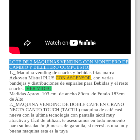
LOTE DE 2 MAQUINAS VENDING CON MONEDERO DE
CAMBIO Y BILLETERO COMPUESTO:
1._ Maquina vending de snacks y bebidas frias marca
Azkoyen Mistral PLUS
CON ASCENSOR
, con varias
bandejas y distribuciones de espirales para Bebidas y el resto
snacks.
VER VIDEO
Medidas Aprox. 103 cm. de ancho 89cm. de Fondo 183cm.
de Alto
2._MAQUINA VENDING DE DOBLE CAFE EN GRANO
NECTA CANTO TOUCH (TACTIL) maquina de café casi
nueva con la ultima tecnologia con pantalla táctil muy
atractiva y fácil de utilizar, te asesoramos en todo momento
para su instalación,6 meses de garantia, si necesitas una muy
buena maquina esta es la tuya