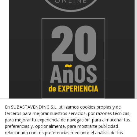
En SUBASTAVENDING S.L. utilizamos cookies propias y de
terceros para mejorar nuestros servicios, por razones técnicas,
para mejorar tu experiencia de navegación, para almacenar tus
© 08/2026 SUBASTAVENDING SL - Todos los derechos
preferencias y, opcionalmente, para mostrarte publicidad
reservados.
relacionada con tus preferencias mediante el análisis de tus