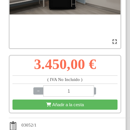
3.450,00 €
( IVA No Incluido )
−
+
Añadir a la cesta
03052/1