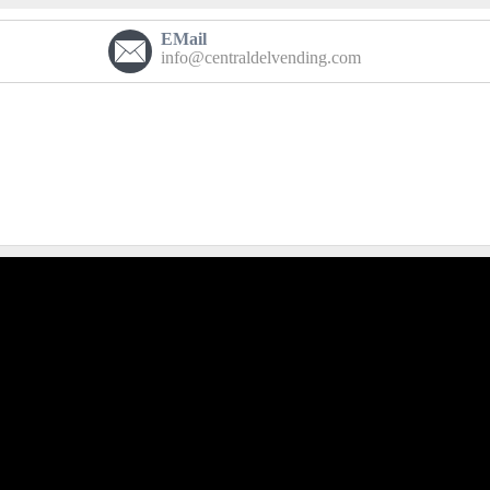
EMail
info@centraldelvending.com