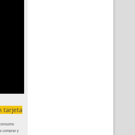
 tarjeta
o consumo
a comprar y