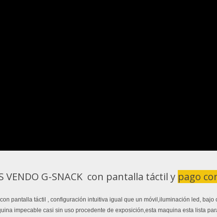
VENDO G-SNACK con pantalla táctil y
pago con
n pantalla táctil , configuración intuitiva igual que un móvil,iluminación led, baj
uina impecable casi sin uso procedente de exposición,esta maquina esta lista par