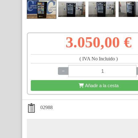
3.050,00 €
( IVA No Incluido )
−
+
Añadir a la cesta
02988