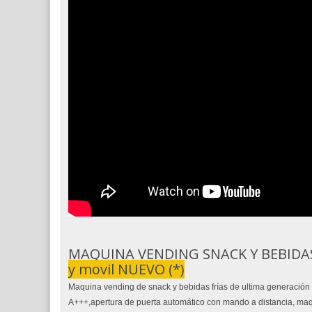
MAQUINA VENDING SNACK Y BEBIDAS 
y movil NUEVO (*)
Maquina vending de snack y bebidas frías de ultima generación co
A+++,apertura de puerta automático con mando a distancia, maq