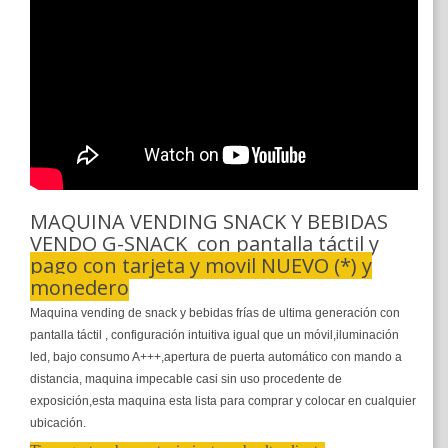
MAQUINA VENDING SNACK Y BEBIDAS
VENDO G-SNACK con pantalla táctil y
pago con tarjeta y movil NUEVO (*) y
monedero
Maquina vending de snack y bebidas frías de ultima generación con
pantalla táctil , configuración intuitiva igual que un móvil,iluminación
led, bajo consumo A+++,apertura de puerta automático con mando a
distancia, maquina impecable casi sin uso procedente de
exposición,esta maquina esta lista para comprar y colocar en cualquier
ubicación.