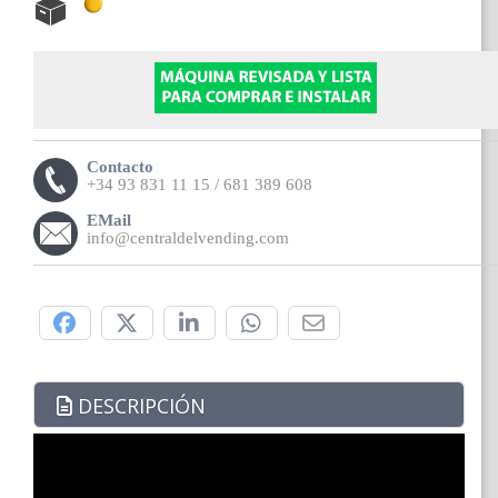
Contacto
+34 93 831 11 15 / 681 389 608
EMail
info@centraldelvending.com
Compártelo:
DESCRIPCIÓN