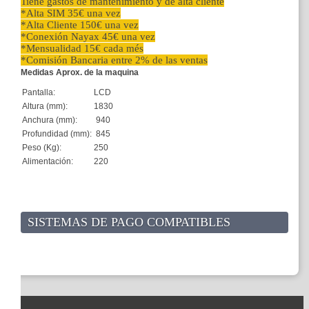
Tiene gastos de mantenimiento y de alta cliente
*Alta SIM 35€ una vez
*Alta Cliente 150€ una vez
*Conexión Nayax 45€ una vez
*Mensualidad 15€ cada més
*Comisión Bancaria entre 2% de las ventas
Medidas Aprox. de la maquina
Pantalla:
LCD
Altura (mm):
1830
Anchura (mm):
940
Profundidad (mm):
845
Peso (Kg):
250
Alimentación:
220
SISTEMAS DE PAGO COMPATIBLES