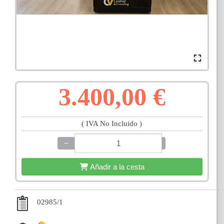
3.400,00 €
( IVA No Incluido )
−
+
Añadir a la cesta
02985/1