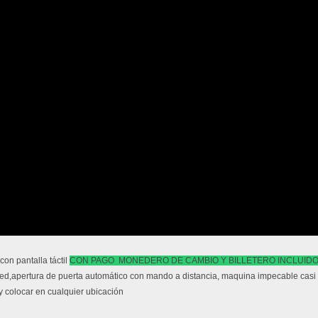
on pantalla táctil
CON PAGO MONEDERO DE CAMBIO Y BILLETERO INCLUIDO
n led,apertura de puerta automático con mando a distancia, maquina impecable casi
y colocar en cualquier ubicación