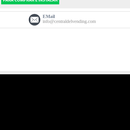
EMail
info@centraldelvending.com