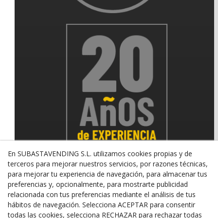
En SUBASTAVENDING S.L. utilizamos cookies propias y de
terceros para mejorar nuestros servicios, por razones técnicas,
para mejorar tu experiencia de navegación, para almacenar tus
preferencias y, opcionalmente, para mostrarte publicidad
© 08/2026 SUBASTAVENDING SL - Todos los derechos
relacionada con tus preferencias mediante el análisis de tus
reservados.
hábitos de navegación. Selecciona ACEPTAR para consentir
Política de Privacidad
Aviso Legal
Política de Cookies
todas las cookies, selecciona RECHAZAR para rechazar todas