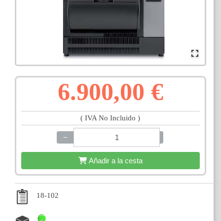
6.900,00 €
( IVA No Incluido )
−
+
Añadir a la cesta
18-102