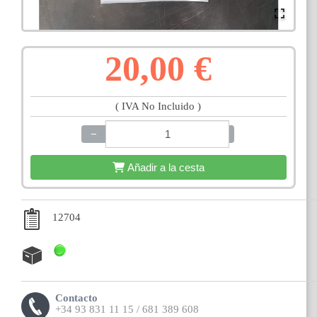
20,00 €
( IVA No Incluido )
−
+
Añadir a la cesta
12704
Contacto
+34 93 831 11 15 / 681 389 608