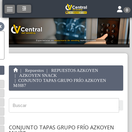
Toggle 
Toggle navigation
0
Repuestos
REPUESTOS AZKOYEN
AZKOYEN SNACK
CONJUNTO TAPAS GRUPO FRÍO AZKOYEN
M/H87
CONJUNTO TAPAS GRUPO FRÍO AZKOYEN