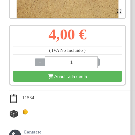
4,00 €
( IVA No Incluido )
−
+
Añadir a la cesta
11534
Contacto