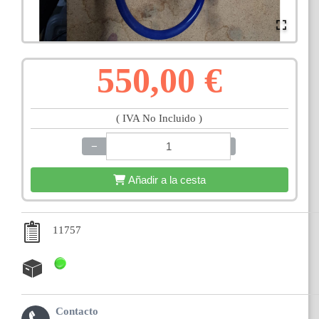
550,00 €
( IVA No Incluido )
−
+
Añadir a la cesta
11757
Contacto