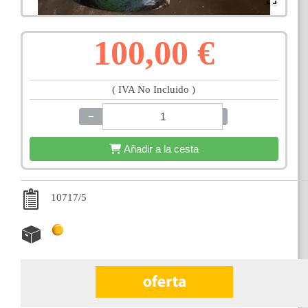
100,00 €
( IVA No Incluido )
−
+
Añadir a la cesta
10717/5