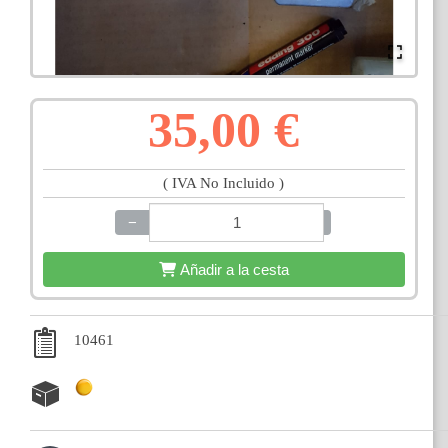
35,00 €
( IVA No Incluido )
−
+
Añadir a la cesta
10461