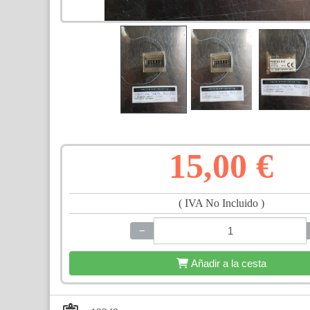
15,00 €
( IVA No Incluido )
−
+
Añadir a la cesta