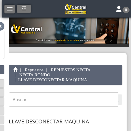
Toggle 
Toggle navigation
0
Repuestos
REPUESTOS NECTA
NECTA RONDO
LLAVE DESCONECTAR MAQUINA
LLAVE DESCONECTAR MAQUINA