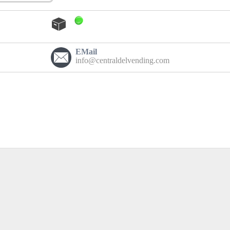
EMail
info@centraldelvending.com