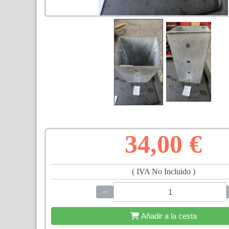
34,00 €
( IVA No Incluido )
−
+
Añadir a la cesta