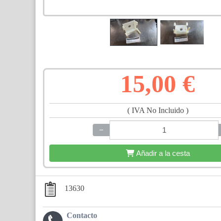
15,00 €
( IVA No Incluido )
−
+
Añadir a la cesta
13630
Contacto