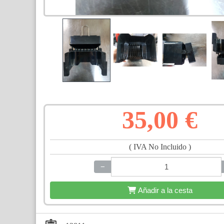
35,00 €
( IVA No Incluido )
−
+
Añadir a la cesta