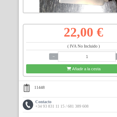
22,00 €
( IVA No Incluido )
−
+
Añadir a la cesta
11448
Contacto
+34 93 831 11 15 / 681 389 608