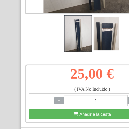
25,00 €
( IVA No Incluido )
−
+
Añadir a la cesta