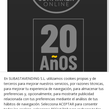
En SUBASTAVENDING S.L. utilizamos cookies propias y de
terceros para mejorar nuestros servicios, por razones técnicas,
para mejorar tu experiencia de navegación, para almacenar tus
preferencias y, opcionalmente, para mostrarte publicidad
relacionada con tus preferencias mediante el análisis de tus
© 08/2026 SUBASTAVENDING SL - Todos los derechos
hábitos de navegación. Selecciona ACEPTAR para consentir
reservados.