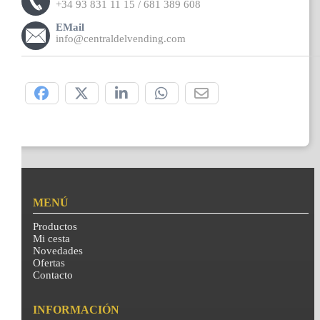
+34 93 831 11 15 / 681 389 608
EMail
info@centraldelvending.com
Compártelo:
MENÚ
Productos
Mi cesta
Novedades
Ofertas
Contacto
INFORMACIÓN