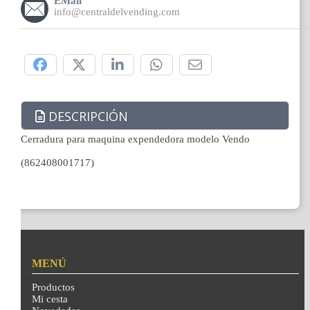
EMail
info@centraldelvending.com
Compártelo:
DESCRIPCIÓN
Cerradura para maquina expendedora modelo Vendo
(862408001717)
MENÚ
Productos
Mi cesta